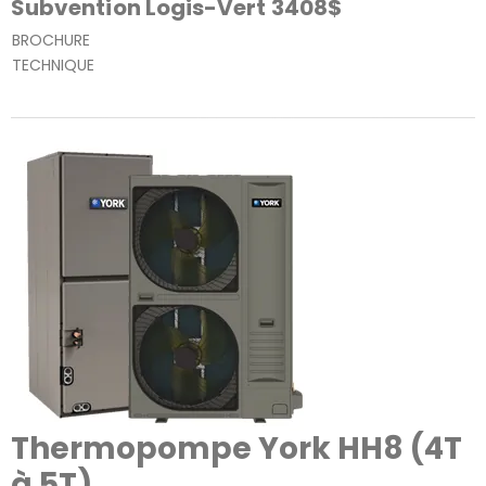
Subvention Logis-Vert 3408$
BROCHURE
TECHNIQUE
Thermopompe York HH8 (4T
à 5T)