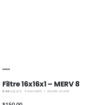
Filtre 16x16x1 – MERV 8
3
avis client
|
Ajouter un Avis
5.00
out of 5
$
150.00