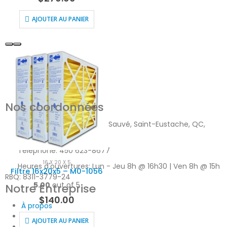
AJOUTER AU PANIER
Nos coordonnées
Adresse:
801, boul. Arthur-Sauvé, Saint-Eustache, QC,
J7R4K3
Téléphone:
450 623-8677
16 X 20 X 5
Heures d'ouvertures:
Lun - Jeu 8h @ 16h30 | Ven 8h @ 15h
Filtre 16x20x5 – M0-1056
RBQ: 8311-3779-24
5.00
out of 5
Notre Entreprise
$
140.00
À propos
Notre histoire
AJOUTER AU PANIER