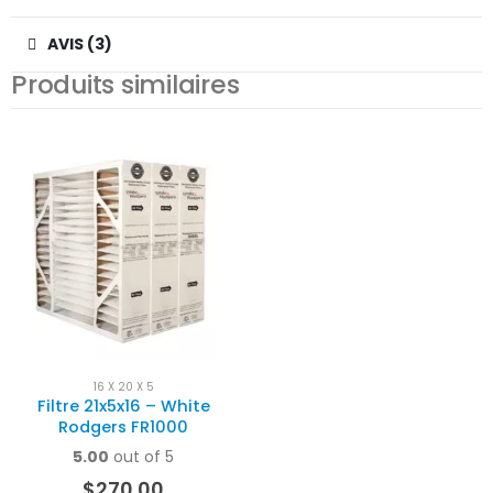
AVIS (3)
Produits similaires
16 X 20 X 5
Filtre 21x5x16 – White
Rodgers FR1000
5.00
out of 5
$
270.00