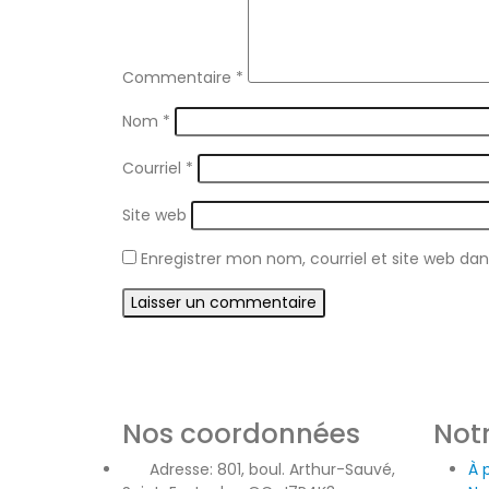
Commentaire
*
Nom
*
Courriel
*
Site web
Enregistrer mon nom, courriel et site web dan
Nos coordonnées
Notr
Adresse:
801, boul. Arthur-Sauvé,
À 