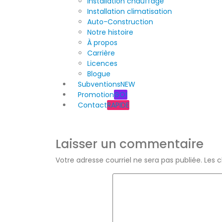
Installation chauffage
Installation climatisation
Auto-Construction
Notre histoire
À propos
Carrière
Licences
Blogue
Subventions
NEW
Promotion
GO!
Contact
RAPIDE
Laisser un commentaire
Votre adresse courriel ne sera pas publiée.
Les 