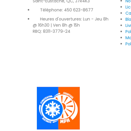
Saint-Eustache, QC, J7R4K3
No
Li
Téléphone:
450 623-8677
Ca
Heures d'ouvertures:
Lun - Jeu 8h
Bl
@ 16h30 | Ven 8h @ 15h
Li
RBQ: 8311-3779-24
Po
Mo
Po