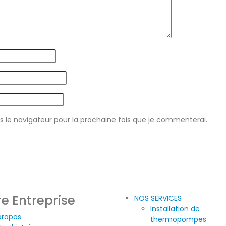
s le navigateur pour la prochaine fois que je commenterai.
e Entreprise
NOS SERVICES
Installation de
propos
thermopompes