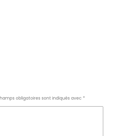
champs obligatoires sont indiqués avec
*