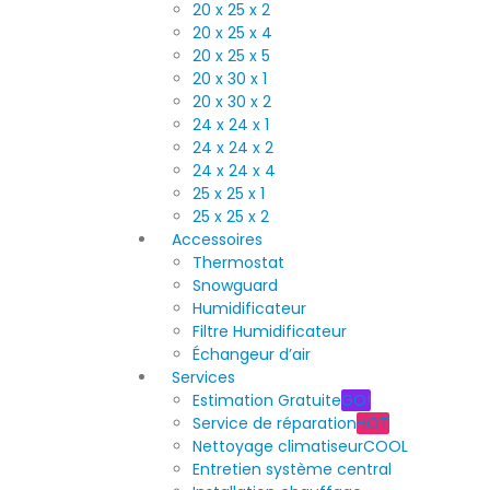
20 x 25 x 2
20 x 25 x 4
20 x 25 x 5
20 x 30 x 1
20 x 30 x 2
24 x 24 x 1
24 x 24 x 2
24 x 24 x 4
25 x 25 x 1
25 x 25 x 2
Accessoires
Thermostat
Snowguard
Humidificateur
Filtre Humidificateur
Échangeur d’air
Services
Estimation Gratuite
GO!
Service de réparation
HOT
Nettoyage climatiseur
COOL
Entretien système central