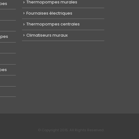
Thermopompes murales
mpes
Fournaises électriques
Thermopompes centrales
Climatiseurs muraux
mpes
s
pes
© Copyright 2015. All Rights Reserved.