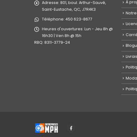
À pr
Adresse:
801, boul. Arthur-Sauvé,
Saint-Eustache, QC, J7R4K3
Notre
Téléphone:
450 623-8677
Licen
Heures d'ouvertures:
Lun - Jeu 8h @
Carri
16h30 | Ven 8h @ 15h
RBQ: 8311-3779-24
Blog
Livra
Polit
Modal
Politi