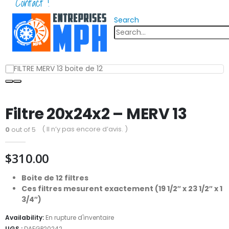
Contact !
Search
Filtre 20x24x2 – MERV 13
( Il n’y pas encore d’avis. )
0
out of 5
$
310.00
Boite de 12 filtres
Ces filtres mesurent exactement (19 1/2″ x 23 1/2″ x 1
3/4″)
Availability:
En rupture d'inventaire
UGS :
DAFGP20242