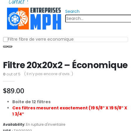
Contact !
Search
Filtre 20x20x2 – Économique
( Il n’y pas encore d’avis. )
0
out of 5
$
89.00
Boite de 12 filtres
Ces filtres mesurent exactement (19 5/8″ X 19 5/8″ X
1 3/4″
Availability:
En rupture d'inventaire
UGS :
TAG20202