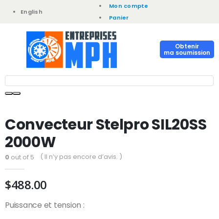
Contact !
Mon compte
English
Panier
Obtenir
ma soumission
Convecteur Stelpro SIL20SS
2000W
( Il n’y pas encore d’avis. )
0
out of 5
$
488.00
Puissance et tension :