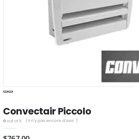
Convectair Piccolo
( Il n’y pas encore d’avis. )
0
out of 5
$
767.00