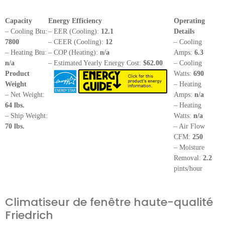
Capacity
Energy Efficiency
Operating
– Cooling Btu:
– EER (Cooling):
12.1
Details
7800
– CEER (Cooling):
12
– Cooling
– Heating Btu:
– COP (Heating):
n/a
Amps:
6.3
n/a
– Estimated Yearly Energy Cost:
$62.00
– Cooling
Product
Watts:
690
Weight
– Heating
– Net Weight:
Amps:
n/a
64 lbs.
– Heating
– Ship Weight:
Watts:
n/a
70 lbs.
– Air Flow
CFM:
250
– Moisture
Removal:
2.2
pints/hour
Climatiseur de fenêtre haute-qualité
Friedrich