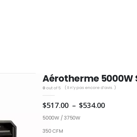
Aérotherme 5000W S
( Il n’y pas encore d’avis. )
0
out of 5
Plage
$
517.00
–
$
534.00
de
5000W / 3750W
prix :
$517.00
350 CFM
à