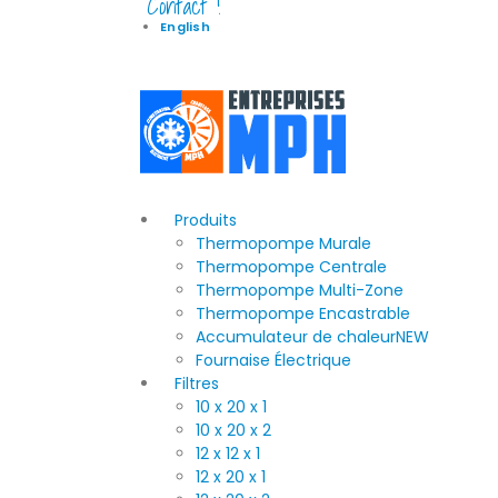
Contact !
English
Produits
Thermopompe Murale
Thermopompe Centrale
Thermopompe Multi-Zone
Thermopompe Encastrable
Accumulateur de chaleur
NEW
Fournaise Électrique
Filtres
10 x 20 x 1
10 x 20 x 2
12 x 12 x 1
12 x 20 x 1