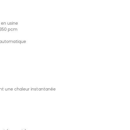
 en usine
e 350 pcm
 automatique
ant une chaleur instantanée