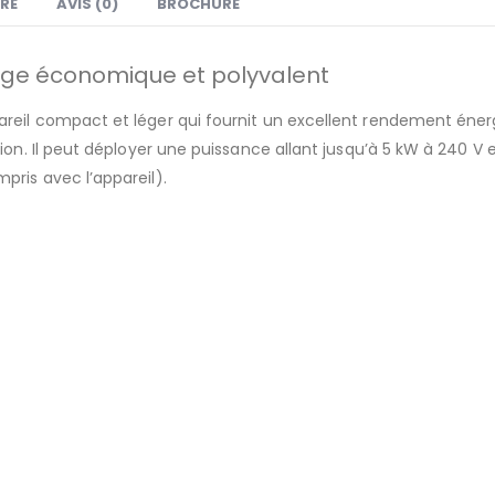
RE
AVIS (0)
BROCHURE
ge économique et polyvalent
eil compact et léger qui fournit un excellent rendement énergét
on. Il peut déployer une puissance allant jusqu’à 5 kW à 240 V e
ris avec l’appareil).