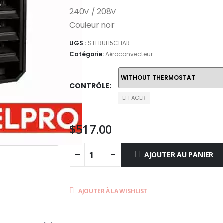
$534.00
240V / 208V
Couleur noir
UGS :
STERUH5CHAR
Catégorie:
Aéroconvecteur
CONTRÔLE
EFFACER
$
517.00
AJOUTER AU PANIER
AJOUTER À LA WISHLIST