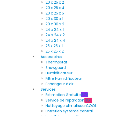
20 x 25 x 2
20 x 25 x 4
20 x 25 x 5
20 x 30 x 1
20 x 30 x 2
24 x 24 x 1
24 x 24 x 2
24 x 24 x 4
25 x 25 x 1
25 x 25 x 2
Accessoires
Thermostat
Snowguard
Humidificateur
Filtre Humidificateur
Échangeur d’air
Services
Estimation Gratuite
GO!
Service de réparation
HOT
Nettoyage climatiseur
COOL
Entretien système central