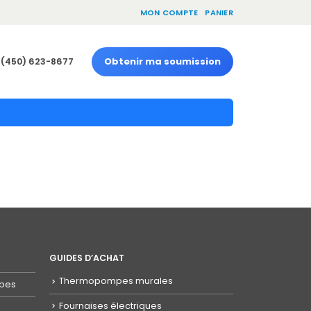
MON COMPTE
PANIER
Obtenir ma soumission
(450) 623-8677
GUIDES D’ACHAT
Thermopompes murales
mpes
Fournaises électriques