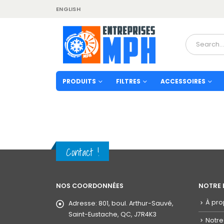
ENGLISH
PRODUITS
FILTRES
ACCESSOIRES
Contact !
NOS COORDONNÉES
NOTRE 
À pr
Adresse:
801, boul. Arthur-Sauvé,
Saint-Eustache, QC, J7R4K3
Notre