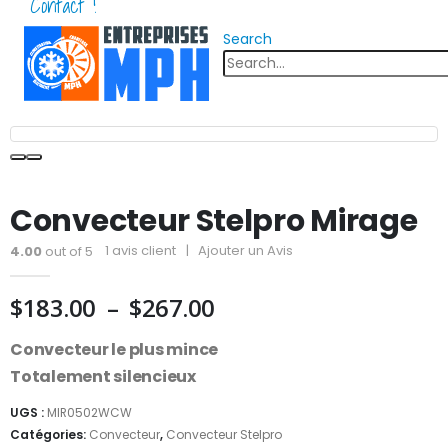
Contact !
Search
Convecteur Stelpro Mirage
1
avis client
|
Ajouter un Avis
4.00
out of 5
Plage
$
183.00
–
$
267.00
de
Convecteur le plus mince
prix :
$183.00
Totalement silencieux
à
UGS :
MIR0502WCW
$267.00
Catégories:
Convecteur
,
Convecteur Stelpro