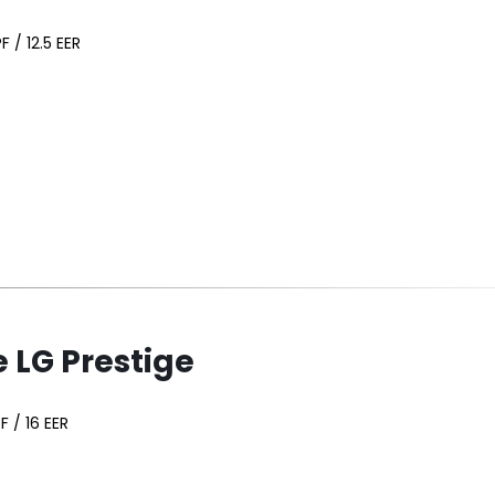
F / 12.5 EER
LG Prestige
F / 16 EER